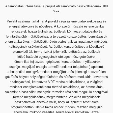
A támogatás intenzitása: a projekt elszámolható
összköltségének 100
%-a.
Projekt szakmai tartalma: A projekt célja az energiatakarékosság
és
energiahatékonyság növelése. A korszerű műszaki és
energetikai
rendszerek hozzájárulnak az épületek
környezettudatosabb és
fenntarthatóbb működéséhez, a tervezett
korszerűsítési beruházások
energiatakarékos működésük
révén biztosítják az ingatlanok működési
költségeinek
csökkenését. Az épület korszerűsítése a következő
elemekből
áll: termo fizikai jellemzők javítására az épületek
külső
határoló egységeinek utólagos hőszigetelésére,
hőtechnikai
fejlesztés, gépészeti korszerűsítés, nyílászárók
cseréje,
megújuló energia termelő rendszer telepítése (napelem),
a
használati melegvízrendszer megújítása és jelenlegi
korszerűtlen
gázfűtés helyett helyiségek fűtésére és
hűtésére moduláris, inverteres
szabályozású, kétcsöves VRF
rendszer kialakítása, a világítási
rendszer energiatakarékosra
történő átalakítása, az áramellátás,
valamint a használati
melegvíz termelés részbeni megújuló energiával
történő
megoldásának megteremtése. Az okos megoldások
használatával
lehetővé válik, hogy az épület fűtését előre
programozottan,
illetve távoli ad-hoc módon, részben megújuló
energiával
működő vezérlés segítségével irányítsuk, ezzel