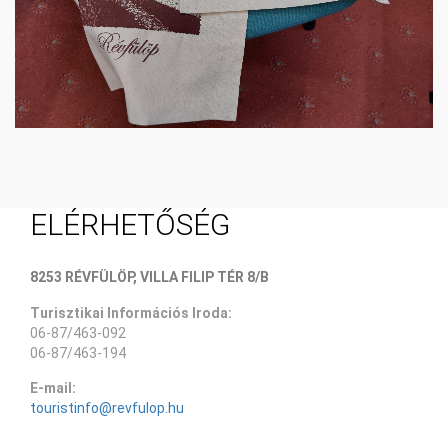
ELÉRHETŐSÉG
8253 RÉVFÜLÖP, VILLA FILIP TÉR 8/B
Turisztikai Információs Iroda:
06-87/463-092
06-87/463-194
E-mail:
touristinfo@revfulop.hu