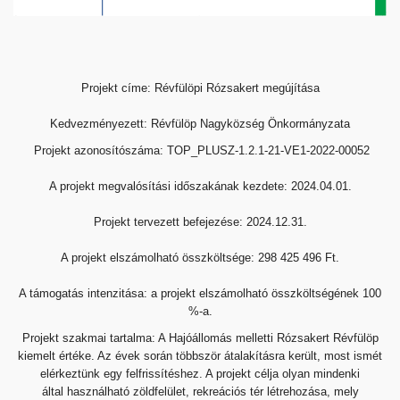
Projekt címe: Révfülöpi Rózsakert megújítása
Kedvezményezett: Révfülöp Nagyközség Önkormányzata
Projekt azonosítószáma: TOP_PLUSZ-1.2.1-21-VE1-2022-00
052
A projekt megvalósítási időszakának kezdete: 2024.04.01.
Projekt tervezett befejezése: 2024.12.31.
A projekt elszámolható összköltsége: 298 425 496 Ft.
A támogatás intenzitása: a projekt elszámolható
összköltségének 100
%-a.
Projekt szakmai tartalma: A Hajóállomás melletti Rózsakert
Révfülöp
kiemelt értéke. Az évek során többször
átalakításra került, most ismét
elérkeztünk egy
felfrissítéshez. A projekt célja olyan mindenki
által
használható zöldfelület, rekreációs tér létrehozása, mely