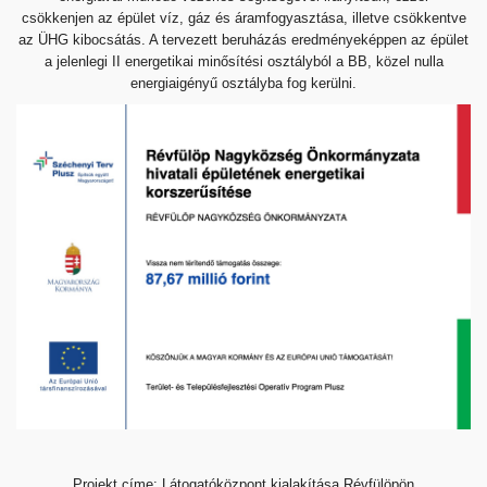
csökkenjen
az épület víz, gáz és áramfogyasztása, illetve csökkentve
az
ÜHG kibocsátás. A tervezett beruházás eredményeképpen az
épület
a jelenlegi II energetikai minősítési osztályból a BB,
közel nulla
energiaigényű osztályba fog kerülni.
Projekt címe: Látogatóközpont kialakítása Révfülöpön