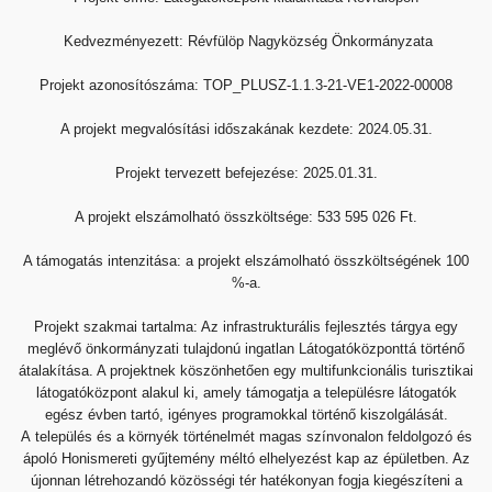
Kedvezményezett: Révfülöp Nagyközség Önkormányzata
Projekt azonosítószáma: TOP_PLUSZ-1.1.3-21-VE1-2022-00
008
A projekt megvalósítási időszakának kezdete: 2024.05.31.
Projekt tervezett befejezése: 2025.01.31.
A projekt elszámolható összköltsége: 533 595 026 Ft.
A támogatás intenzitása: a projekt elszámolható
összköltségének 100
%-a.
Projekt szakmai tartalma: Az infrastrukturális fejlesztés tárgya
egy
meglévő önkormányzati tulajdonú ingatlan
Látogatóközponttá történő
átalakítása. A projektnek
köszönhetően egy multifunkcionális turisztikai
látogatóközpont
alakul ki, amely támogatja a településre látogatók
egész évben
tartó, igényes programokkal történő kiszolgálását.
A
település és a környék történelmét magas színvonalon
feldolgozó és
ápoló Honismereti gyűjtemény méltó elhelyezést
kap az épületben. Az
újonnan létrehozandó közösségi tér
hatékonyan fogja kiegészíteni a